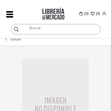
(0)
(
0
)
Volver