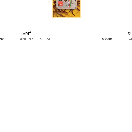
ILARIÉ
S
ANDRES OLVEIRA
690
$ 690