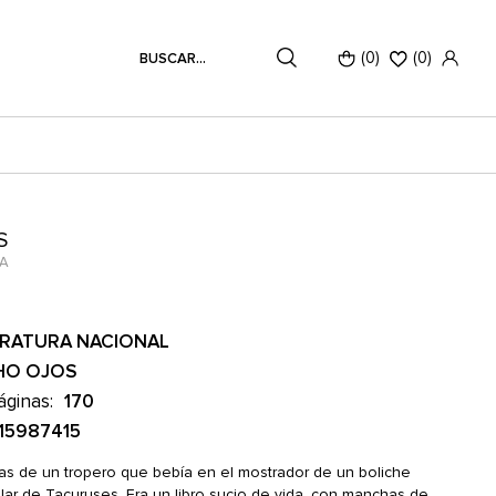
(0)
(
0
)
S
IA
ERATURA NACIONAL
HO OJOS
áginas:
170
15987415
as de un tropero que bebía en el mostrador de un boliche
ar de Tacuruses. Era un libro sucio de vida, con manchas de