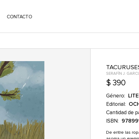
CONTACTO
TACURUSE
SERAFÍN J. GARC
$ 390
Género:
LIT
Editorial:
OC
Cantidad de p
ISBN:
97899
De entre las rop
asoma un ejempl