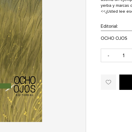
yerba y marcas d
<<¿Usted lee ese 
Editorial:
-