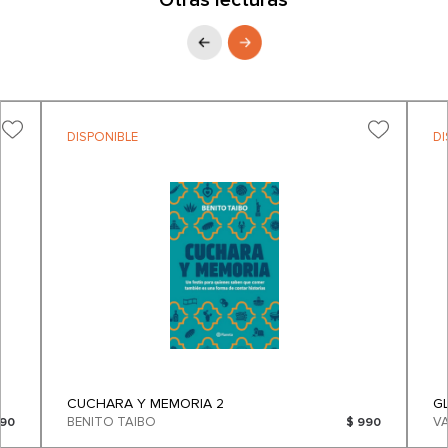
Otras lecturas
DISPONIBLE
DI
CUCHARA Y MEMORIA 2
G
BENITO TAIBO
490
$ 990