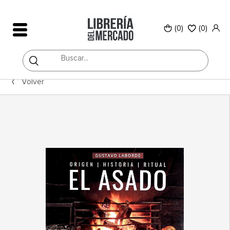
(0)
(
0
)
Volver