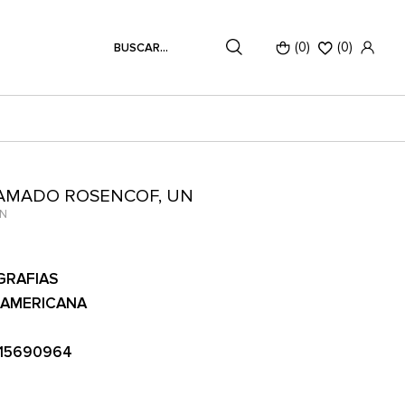
(0)
(
0
)
LAMADO ROSENCOF, UN
N
GRAFIAS
AMERICANA
15690964