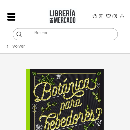
(0)
(
0
)
Volver