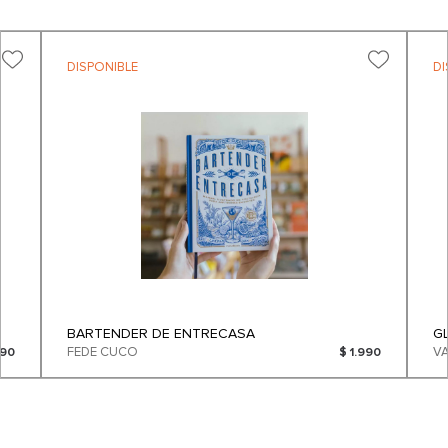
DISPONIBLE
DI
BARTENDER DE ENTRECASA
G
FEDE CUCO
490
$ 1.990