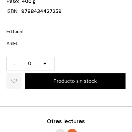
Peso:
400 g
ISBN:
9788434427259
Editorial:
-
+
Producto sin stock
Otras lecturas