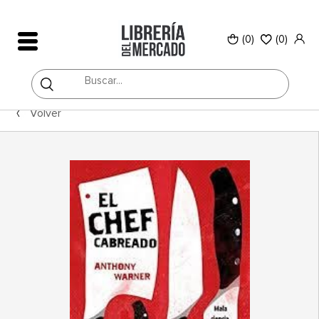
(0)
(
0
)
Volver