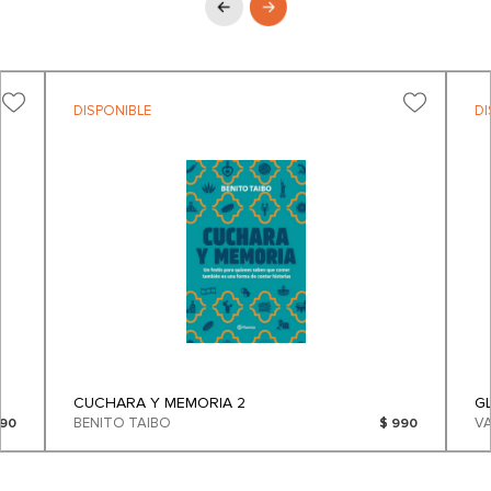
DISPONIBLE
DI
CUCHARA Y MEMORIA 2
G
BENITO TAIBO
490
$ 990