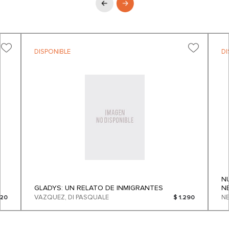
DISPONIBLE
DI
N
GLADYS: UN RELATO DE INMIGRANTES
N
VAZQUEZ, DI PASQUALE
520
$ 1.290