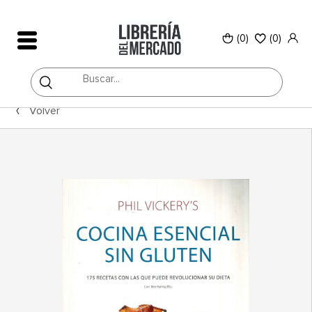
(0)
(
0
)
Volver