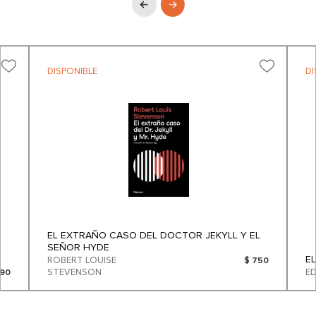
DISPONIBLE
DI
EL EXTRAÑO CASO DEL DOCTOR JEKYLL Y EL
SEÑOR HYDE
E
ROBERT LOUISE
$ 750
STEVENSON
090