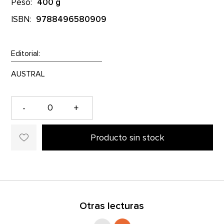
Peso:
400 g
ISBN:
9788496580909
Editorial:
-
+
Producto sin stock
Otras lecturas