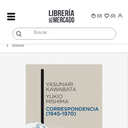
(0)
(
0
)
Volver