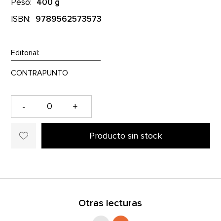
Peso:
400 g
ISBN:
9789562573573
Editorial:
-
+
Producto sin stock
Otras lecturas