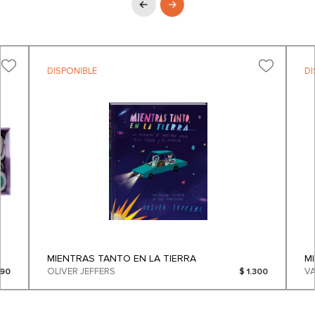
DISPONIBLE
DI
MIENTRAS TANTO EN LA TIERRA
M
OLIVER JEFFERS
290
$ 1.300