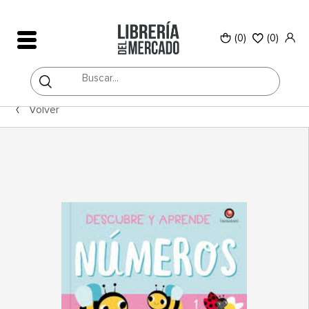
(0)
(
0
)
Volver