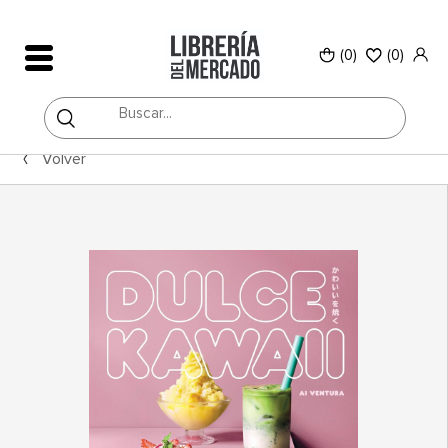
(0)
(
0
)
Volver