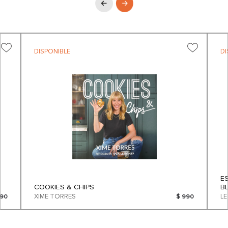
DISPONIBLE
DI
E
COOKIES & CHIPS
B
XIME TORRES
L
490
$ 990