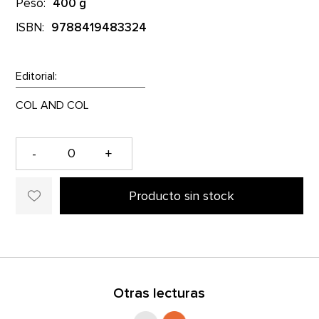
Peso:
400 g
ISBN:
9788419483324
Editorial:
-
+
Producto sin stock
Otras lecturas