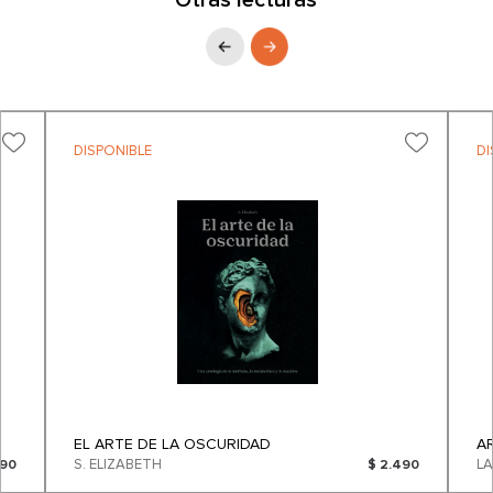
Otras lecturas
DISPONIBLE
DI
EL ARTE DE LA OSCURIDAD
A
S. ELIZABETH
L
990
$ 2.490