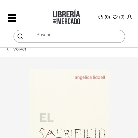
(0)
(
0
)
Volver