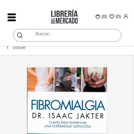
(0)
(
0
)
Volver