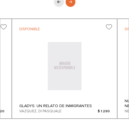
DISPONIBLE
DI
N
GLADYS: UN RELATO DE INMIGRANTES
N
VAZQUEZ, DI PASQUALE
520
$ 1.290