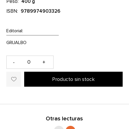
Peso:
400 g
ISBN:
9789974903326
Editorial:
-
+
Producto sin stock
Otras lecturas