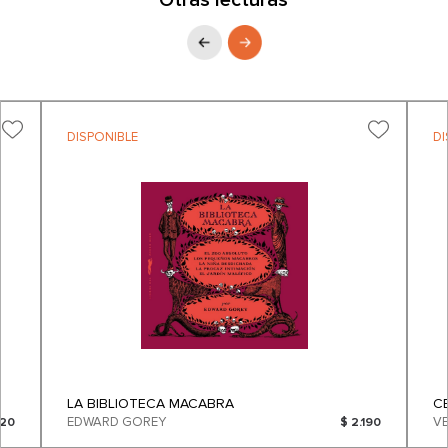
Otras lecturas
DISPONIBLE
DI
LA BIBLIOTECA MACABRA
C
EDWARD GOREY
420
$ 2.190