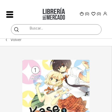
(0)
(
0
)
Volver