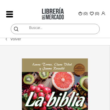
(0)
(
0
)
Volver