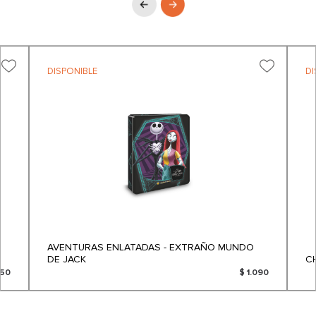
DISPONIBLE
DI
AVENTURAS ENLATADAS - EXTRAÑO MUNDO
DE JACK
C
650
$ 1.090