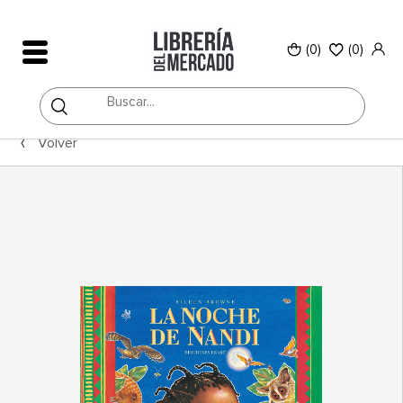
(0)
(
0
)
Volver