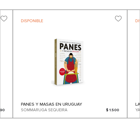
DISPONIBLE
DI
PANES Y MASAS EN URUGUAY
L
SOMMARUGA SEQUEIRA
Y
090
$ 1.500