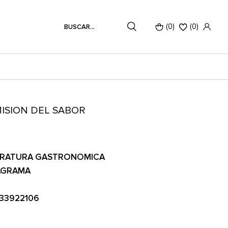
(0)
(
0
)
ISION DEL SABOR
ERATURA GASTRONOMICA
AGRAMA
33922106