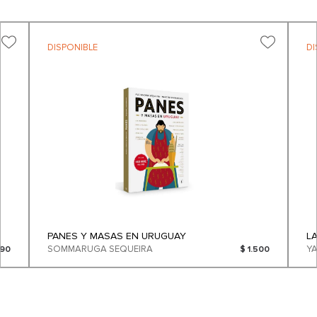
DISPONIBLE
DI
PANES Y MASAS EN URUGUAY
L
SOMMARUGA SEQUEIRA
Y
090
$ 1.500