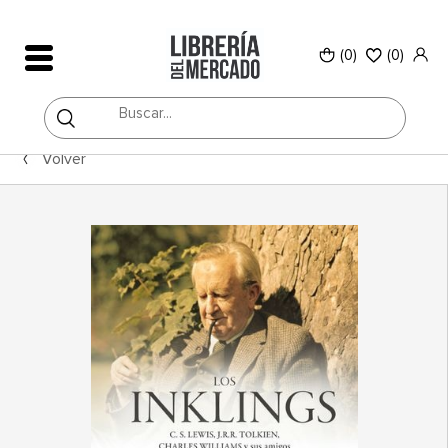
(0)
(
0
)
Volver