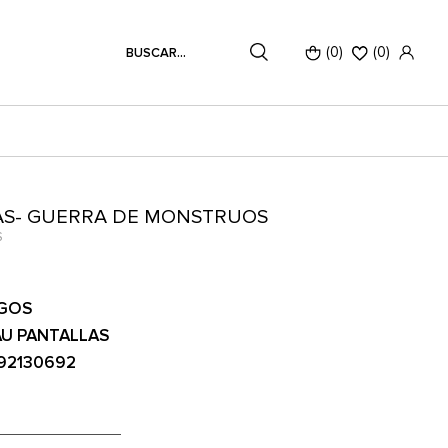
(0)
(
0
)
AS- GUERRA DE MONSTRUOS
S
GOS
U PANTALLAS
92130692