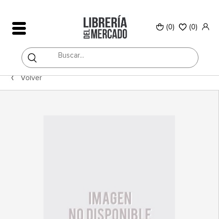
(0)
(
0
)
Volver