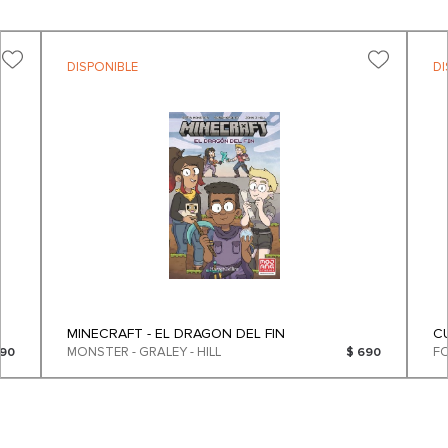
DISPONIBLE
DI
MINECRAFT - EL DRAGON DEL FIN
C
MONSTER - GRALEY - HILL
F
890
$ 690