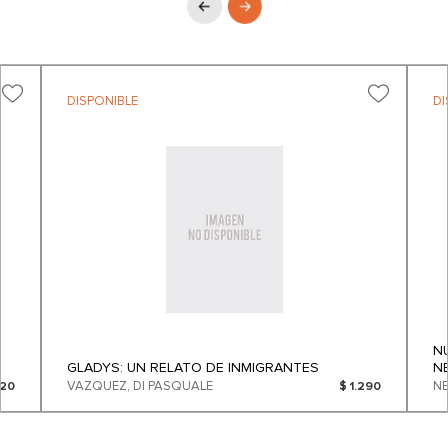
DISPONIBLE
DI
N
GLADYS: UN RELATO DE INMIGRANTES
N
VAZQUEZ, DI PASQUALE
520
$ 1.290