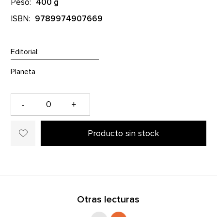
Peso:
400 g
ISBN:
9789974907669
Editorial:
-
+
Producto sin stock
Otras lecturas