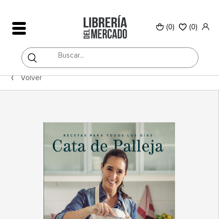
(0)
(
0
)
Volver