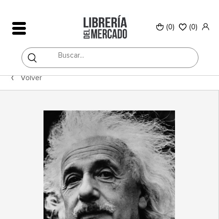
(0)
(
0
)
Volver