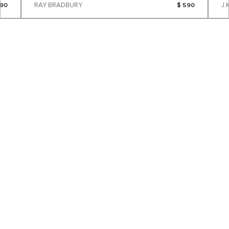
RAY BRADBURY
490
$ 590