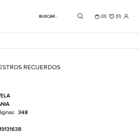
(0)
(
0
)
ESTROS RECUERDOS
R
ELA
ANIA
áginas:
348
19131638