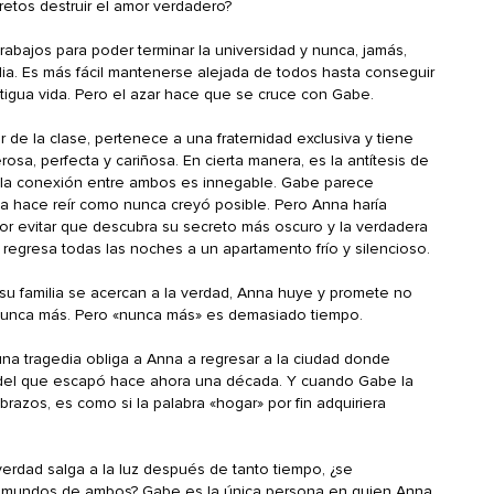
etos destruir el amor verdadero?
rabajos para poder terminar la universidad y nunca, jamás,
lia. Es más fácil mantenerse alejada de todos hasta conseguir
ntigua vida. Pero el azar hace que se cruce con Gabe.
 de la clase, pertenece a una fraternidad exclusiva y tiene
rosa, perfecta y cariñosa. En cierta manera, es la antítesis de
, la conexión entre ambos es innegable. Gabe parece
a hace reír como nunca creyó posible. Pero Anna haría
or evitar que descubra su secreto más oscuro y la verdadera
 regresa todas las noches a un apartamento frío y silencioso.
u familia se acercan a la verdad, Anna huye y promete no
 nunca más. Pero «nunca más» es demasiado tiempo.
na tragedia obliga a Anna a regresar a la ciudad donde
r del que escapó hace ahora una década. Y cuando Gabe la
brazos, es como si la palabra «hogar» por fin adquiriera
erdad salga a la luz después de tanto tiempo, ¿se
 mundos de ambos? Gabe es la única persona en quien Anna