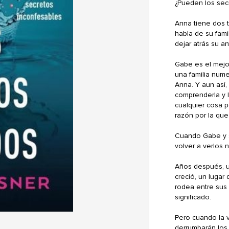
¿Pueden los secr
Anna tiene dos t
habla de su fami
dejar atrás su a
Gabe es el mejor
una familia nume
Anna. Y aun así
comprenderla y l
cualquier cosa p
razón por la que
Cuando Gabe y s
volver a verlos
Años después, u
creció, un luga
rodea entre sus 
significado.
Pero cuando la v
derrumbarán los