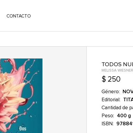
CONTACTO
TODOS NU
MELISSA WIESNE
$ 250
Género:
NOV
Editorial:
TIT
Cantidad de p
Peso:
400 g
ISBN:
97884