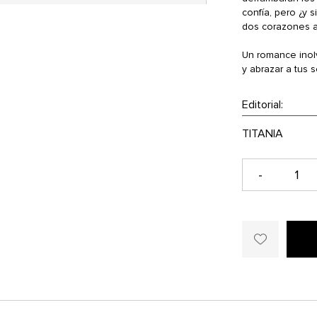
confía, pero ¿y 
dos corazones a
Un romance inolvi
y abrazar a tus 
Editorial:
-