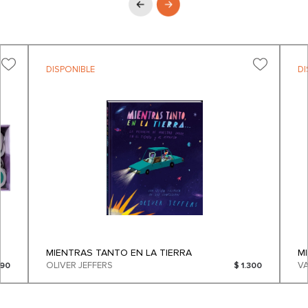
DISPONIBLE
DI
MIENTRAS TANTO EN LA TIERRA
M
OLIVER JEFFERS
290
$ 1.300