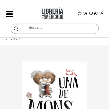
(0)
(
0
)
Volver