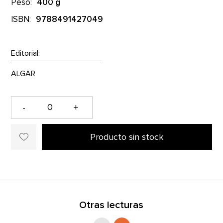
Peso:
400 g
ISBN:
9788491427049
Editorial:
-
+
Producto sin stock
Otras lecturas