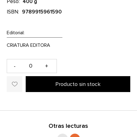
Peso:
400 g
ISBN:
9789915961590
Editorial:
-
+
Producto sin stock
Otras lecturas