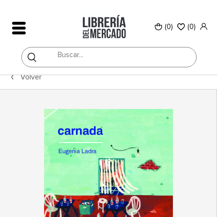
(0)
(
0
)
Volver