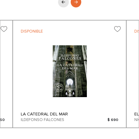
DISPONIBLE
DI
LA CATEDRAL DEL MAR
E
ILDEFONSO FALCONES
250
$ 690