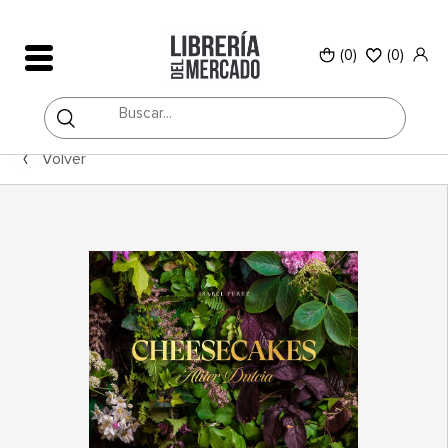
(0)
(
0
)
Volver