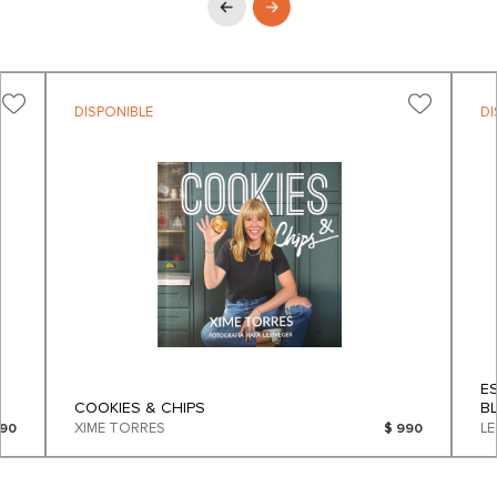
DISPONIBLE
DI
E
COOKIES & CHIPS
B
XIME TORRES
L
090
$ 990