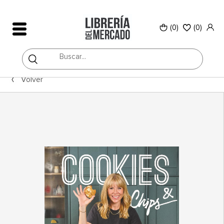
(0)
(
0
)
Volver