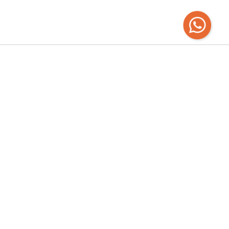
Recibí las
últimas novedades
Empresa
Chaná 2120 - Mercado Ferrando | Todos los
días de 12 a 22hs
092366590 / 24073723 /
delmercadolibreria@gmail.com