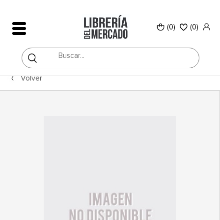
(0)
(
0
)
Volver