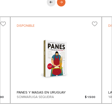
DISPONIBLE
DI
PANES Y MASAS EN URUGUAY
L
SOMMARUGA SEQUEIRA
Y
090
$ 1.500