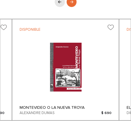
DISPONIBLE
DI
MONTEVIDEO O LA NUEVA TROYA
E
ALEXANDRE DUMAS
090
$ 690