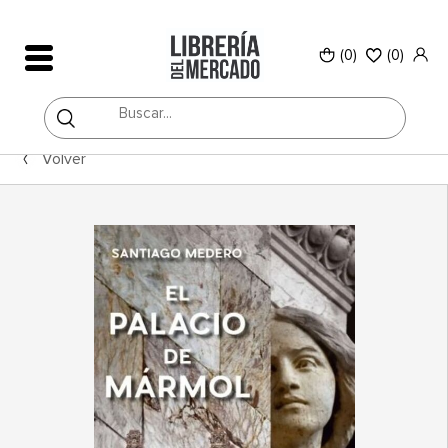
(0)
(
0
)
Volver