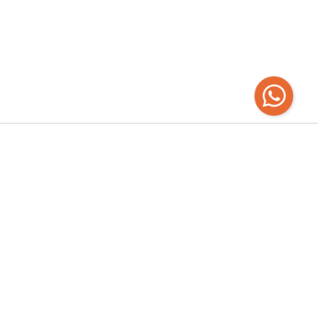
Recibí las
últimas novedades
Empresa
Chaná 2120 - Mercado Ferrando | Todos los