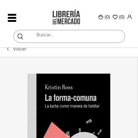
(0)
(
0
)
Volver