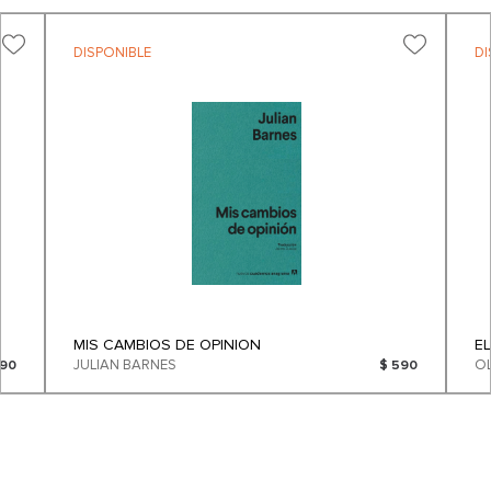
DISPONIBLE
DI
MIS CAMBIOS DE OPINION
E
JULIAN BARNES
890
$ 590