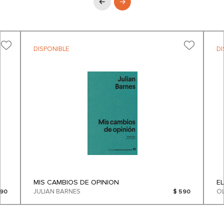
DISPONIBLE
DI
MIS CAMBIOS DE OPINION
E
JULIAN BARNES
890
$ 590