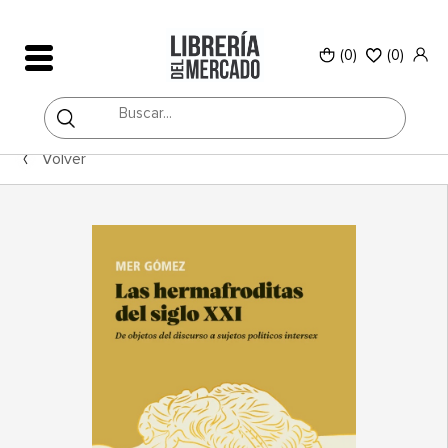
(0)
(
0
)
Volver