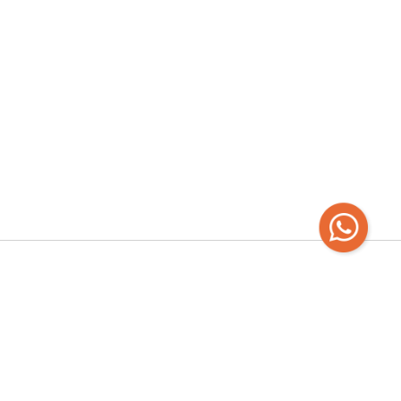
errando | Todos los días de 12 a 22hs
3 /
delmercadolibreria@gmail.com