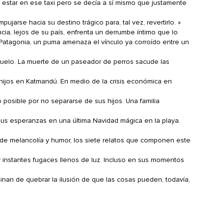
a estar en ese taxi pero se decía a sí mismo que justamente
pujarse hacia su destino trágico para, tal vez, revertirlo. »
cia, lejos de su país, enfrenta un derrumbe íntimo que lo
Patagonia, un puma amenaza el vínculo ya corroído entre un
buelo. La muerte de un paseador de perros sacude las
hijos en Katmandú. En medio de la crisis económica en
 posible por no separarse de sus hijos. Una familia
sus esperanzas en una última Navidad mágica en la playa.
de melancolía y humor, los siete relatos que componen este
r instantes fugaces llenos de luz. Incluso en sus momentos
inan de quebrar la ilusión de que las cosas pueden, todavía,