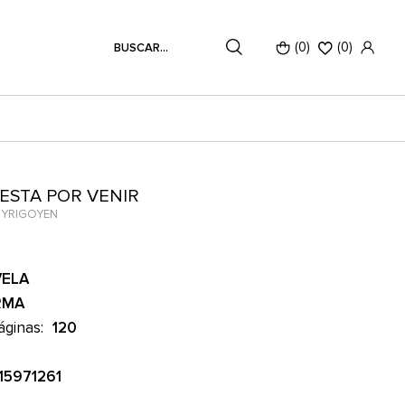
(0)
(
0
)
ESTA POR VENIR
 YRIGOYEN
ELA
RMA
áginas:
120
15971261