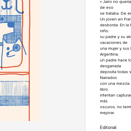
« Jairo no querí
de eso
se trataba. De em
Un joven en Fran
desborda. En la 
niño,
su padre y su a
vacaciones de
una mujer y sus 
Argentina,
un padre hace lo
desgarrada
deposita todas 
Narrados
con una mezcla 
libro
intentan captura
más
oscuros, no term
mejorar.
Editorial: