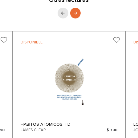
Otras lecturas
DISPONIBLE
DI
HABITOS ATOMICOS. TD
L
JAMES CLEAR
J
890
$ 790