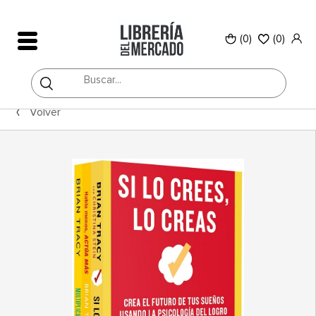
(0)
(
0
)
Volver