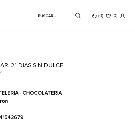
(0)
(
0
)
R. 21 DIAS SIN DULCE
O
TELERIA - CHOCOLATERIA
ron
41542679