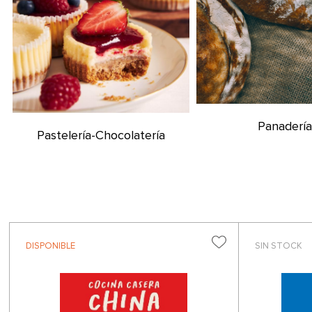
Panaderí
Pastelería-Chocolatería
DISPONIBLE
SIN STOCK