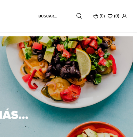
(0)
(
0
)